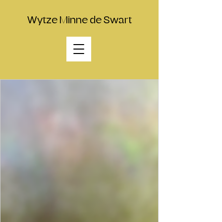
Wytze Minne de Swart